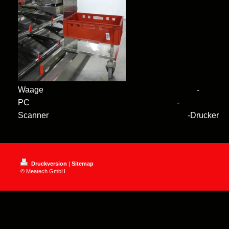
Waage -
PC -
Scanner -Drucker
Druckversion
|
Sitemap
© Meatech GmbH