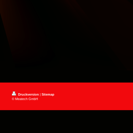
Druckversion
|
Sitemap
© Meatech GmbH